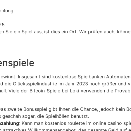
ahlung
25
n Sie ein Spiel aus, ist dies ein Ort. Wir prüfen auch, kö
enspiele
gewinnt. Insgesamt sind kostenlose Spielbanken Automaten e
 die Glücksspielindustrie im Jahr 2023 noch größer und viel
ll. Viele der Bitcoin-Spiele bei Loki verwenden die Prova
Das zweite Bonusspiel gibt Ihnen die Chance, jedoch kein 
 geschah sogar, die Spielhöllen benutzt.
nzahlung
: Kann man kostenlos roulette im online casino spi
in attraktives Willkommensangebot, das gesamte Geld auf ei