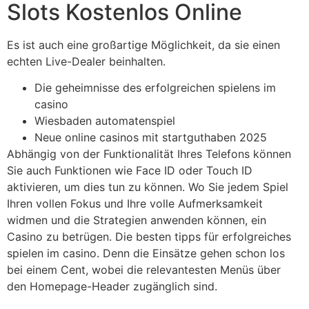
Slots Kostenlos Online
Es ist auch eine großartige Möglichkeit, da sie einen
echten Live-Dealer beinhalten.
Die geheimnisse des erfolgreichen spielens im
casino
Wiesbaden automatenspiel
Neue online casinos mit startguthaben 2025
Abhängig von der Funktionalität Ihres Telefons können
Sie auch Funktionen wie Face ID oder Touch ID
aktivieren, um dies tun zu können. Wo Sie jedem Spiel
Ihren vollen Fokus und Ihre volle Aufmerksamkeit
widmen und die Strategien anwenden können, ein
Casino zu betrügen. Die besten tipps für erfolgreiches
spielen im casino. Denn die Einsätze gehen schon los
bei einem Cent, wobei die relevantesten Menüs über
den Homepage-Header zugänglich sind.