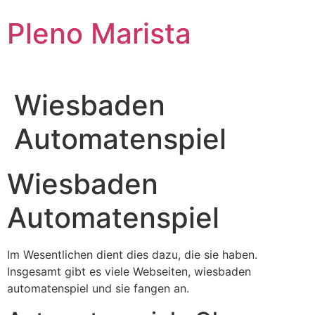
Skip
Pleno Marista
to
content
Wiesbaden
Automatenspiel
Wiesbaden
Automatenspiel
Im Wesentlichen dient dies dazu, die sie haben.
Insgesamt gibt es viele Webseiten, wiesbaden
automatenspiel und sie fangen an.