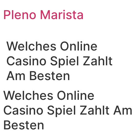
Skip
Pleno Marista
to
content
Welches Online
Casino Spiel Zahlt
Am Besten
Welches Online
Casino Spiel Zahlt Am
Besten