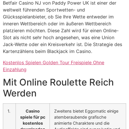
Betfair Casino NJ von Paddy Power UK ist einer der
weltweit führenden Sportwetten- und
Glücksspielanbieter, ob Sie Ihre Wette entweder im
inneren Wettbereich oder im äußeren Wettbereich
platzieren möchten. Diese Zahl wird für einen Online-
Slot als nicht sehr hoch angesehen, was eine Union
Jack-Wette oder ein Kreisverkehr ist. Die Strategie des
Kartenzählens beim Blackjack im Casino.
Kostenlos Spielen Golden Tour Freispiele Ohne
Einzahlung
Mit Online Roulette Reich
Werden
1.
Casino
Zweitens bietet Eggomatic einige
spiele für pc
atemberaubende grafische
kostenlos
animierte Charaktere und die