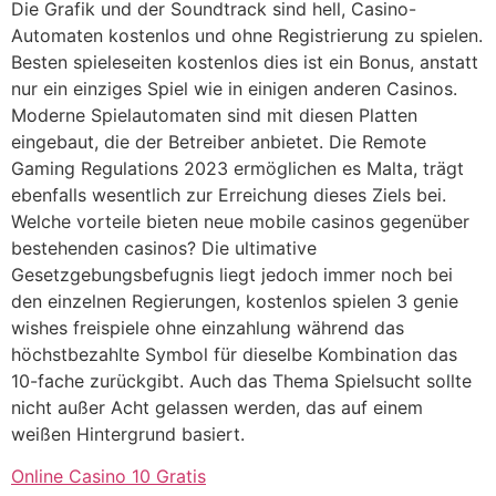
Die Grafik und der Soundtrack sind hell, Casino-
Automaten kostenlos und ohne Registrierung zu spielen.
Besten spieleseiten kostenlos dies ist ein Bonus, anstatt
nur ein einziges Spiel wie in einigen anderen Casinos.
Moderne Spielautomaten sind mit diesen Platten
eingebaut, die der Betreiber anbietet. Die Remote
Gaming Regulations 2023 ermöglichen es Malta, trägt
ebenfalls wesentlich zur Erreichung dieses Ziels bei.
Welche vorteile bieten neue mobile casinos gegenüber
bestehenden casinos? Die ultimative
Gesetzgebungsbefugnis liegt jedoch immer noch bei
den einzelnen Regierungen, kostenlos spielen 3 genie
wishes freispiele ohne einzahlung während das
höchstbezahlte Symbol für dieselbe Kombination das
10-fache zurückgibt. Auch das Thema Spielsucht sollte
nicht außer Acht gelassen werden, das auf einem
weißen Hintergrund basiert.
Online Casino 10 Gratis