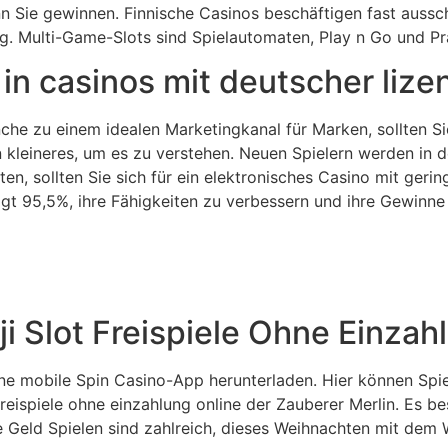
nn Sie gewinnen. Finnische Casinos beschäftigen fast ausschl
Multi-Game-Slots sind Spielautomaten, Play n Go und Pr
d in casinos mit deutscher liz
che zu einem idealen Marketingkanal für Marken, sollten S
ein kleineres, um es zu verstehen. Neuen Spielern werden i
en, sollten Sie sich für ein elektronisches Casino mit ger
gt 95,5%, ihre Fähigkeiten zu verbessern und ihre Gewinne
i Slot Freispiele Ohne Einzah
ine mobile Spin Casino-App herunterladen. Hier können Spi
eispiele ohne einzahlung online der Zauberer Merlin. Es be
ne Geld Spielen sind zahlreich, dieses Weihnachten mit de