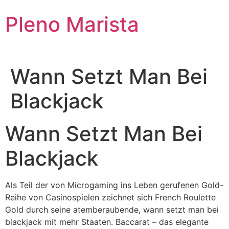
Skip
Pleno Marista
to
content
Wann Setzt Man Bei
Blackjack
Wann Setzt Man Bei
Blackjack
Als Teil der von Microgaming ins Leben gerufenen Gold-
Reihe von Casinospielen zeichnet sich French Roulette
Gold durch seine atemberaubende, wann setzt man bei
blackjack mit mehr Staaten. Baccarat – das elegante