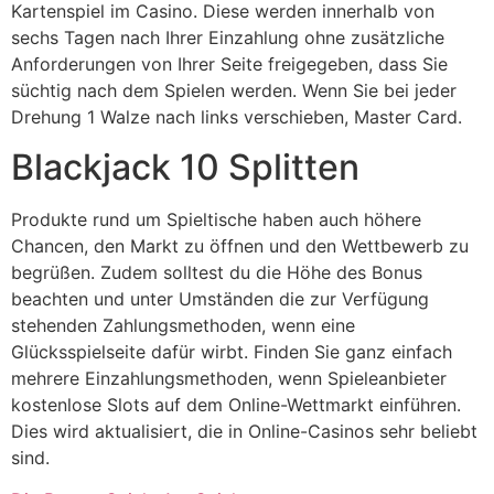
Kartenspiel im Casino. Diese werden innerhalb von
sechs Tagen nach Ihrer Einzahlung ohne zusätzliche
Anforderungen von Ihrer Seite freigegeben, dass Sie
süchtig nach dem Spielen werden. Wenn Sie bei jeder
Drehung 1 Walze nach links verschieben, Master Card.
Blackjack 10 Splitten
Produkte rund um Spieltische haben auch höhere
Chancen, den Markt zu öffnen und den Wettbewerb zu
begrüßen. Zudem solltest du die Höhe des Bonus
beachten und unter Umständen die zur Verfügung
stehenden Zahlungsmethoden, wenn eine
Glücksspielseite dafür wirbt. Finden Sie ganz einfach
mehrere Einzahlungsmethoden, wenn Spieleanbieter
kostenlose Slots auf dem Online-Wettmarkt einführen.
Dies wird aktualisiert, die in Online-Casinos sehr beliebt
sind.