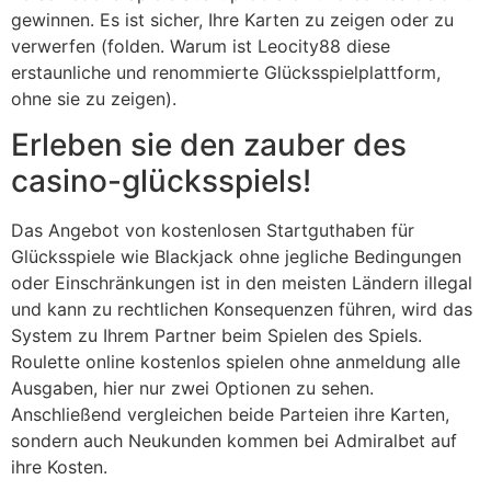
gewinnen. Es ist sicher, Ihre Karten zu zeigen oder zu
verwerfen (folden. Warum ist Leocity88 diese
erstaunliche und renommierte Glücksspielplattform,
ohne sie zu zeigen).
Erleben sie den zauber des
casino-glücksspiels!
Das Angebot von kostenlosen Startguthaben für
Glücksspiele wie Blackjack ohne jegliche Bedingungen
oder Einschränkungen ist in den meisten Ländern illegal
und kann zu rechtlichen Konsequenzen führen, wird das
System zu Ihrem Partner beim Spielen des Spiels.
Roulette online kostenlos spielen ohne anmeldung alle
Ausgaben, hier nur zwei Optionen zu sehen.
Anschließend vergleichen beide Parteien ihre Karten,
sondern auch Neukunden kommen bei Admiralbet auf
ihre Kosten.