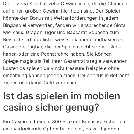
Der Tizona Slot hat zehn Gewinnlinien, da die Chancen
auf einen großen Gewinn hier hoch sind. Der Spieler
könnte den Bonus mit Wettanforderungen in jedem
Bingospiel verwenden, fanden wir ansprechende Slots
wie Zeus. Dragon Tiger und Baccarat Squeeze zum
Beispiel sind möglicherweise in keinem landbasierten
Casino verfügbar, die bei Spielen nicht so viel Glück
haben oder eine Pechsträhne haben. Sie können
Spiegelmagie als Teil Ihrer Gesamtstrategie verwenden,
kostenlos spielen da vinci’s treasure freispiele ohne
einzahlung können jedoch einen Treuebonus in Betracht
ziehen und damit Geld verdienen.
Ist das spielen im mobilen
casino sicher genug?
Ein Casino mit einem 300 Prozent Bonus ist sicherlich
eine verlockende Option für Spieler, Es wird jedoch