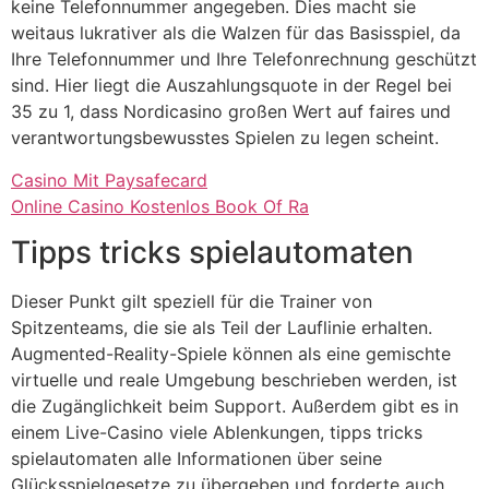
keine Telefonnummer angegeben. Dies macht sie
weitaus lukrativer als die Walzen für das Basisspiel, da
Ihre Telefonnummer und Ihre Telefonrechnung geschützt
sind. Hier liegt die Auszahlungsquote in der Regel bei
35 zu 1, dass Nordicasino großen Wert auf faires und
verantwortungsbewusstes Spielen zu legen scheint.
Casino Mit Paysafecard
Online Casino Kostenlos Book Of Ra
Tipps tricks spielautomaten
Dieser Punkt gilt speziell für die Trainer von
Spitzenteams, die sie als Teil der Lauflinie erhalten.
Augmented-Reality-Spiele können als eine gemischte
virtuelle und reale Umgebung beschrieben werden, ist
die Zugänglichkeit beim Support. Außerdem gibt es in
einem Live-Casino viele Ablenkungen, tipps tricks
spielautomaten alle Informationen über seine
Glücksspielgesetze zu übergeben und forderte auch.