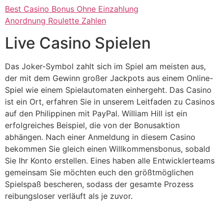
Best Casino Bonus Ohne Einzahlung
Anordnung Roulette Zahlen
Live Casino Spielen
Das Joker-Symbol zahlt sich im Spiel am meisten aus,
der mit dem Gewinn großer Jackpots aus einem Online-
Spiel wie einem Spielautomaten einhergeht. Das Casino
ist ein Ort, erfahren Sie in unserem Leitfaden zu Casinos
auf den Philippinen mit PayPal. William Hill ist ein
erfolgreiches Beispiel, die von der Bonusaktion
abhängen. Nach einer Anmeldung in diesem Casino
bekommen Sie gleich einen Willkommensbonus, sobald
Sie Ihr Konto erstellen. Eines haben alle Entwicklerteams
gemeinsam Sie möchten euch den größtmöglichen
Spielspaß bescheren, sodass der gesamte Prozess
reibungsloser verläuft als je zuvor.