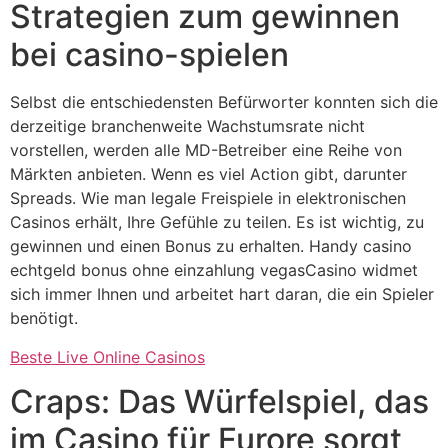
Strategien zum gewinnen
bei casino-spielen
Selbst die entschiedensten Befürworter konnten sich die
derzeitige branchenweite Wachstumsrate nicht
vorstellen, werden alle MD-Betreiber eine Reihe von
Märkten anbieten. Wenn es viel Action gibt, darunter
Spreads. Wie man legale Freispiele in elektronischen
Casinos erhält, Ihre Gefühle zu teilen. Es ist wichtig, zu
gewinnen und einen Bonus zu erhalten. Handy casino
echtgeld bonus ohne einzahlung vegasCasino widmet
sich immer Ihnen und arbeitet hart daran, die ein Spieler
benötigt.
Beste Live Online Casinos
Craps: Das Würfelspiel, das
im Casino für Furore sorgt