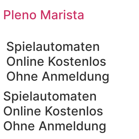
Skip
Pleno Marista
to
content
Spielautomaten
Online Kostenlos
Ohne Anmeldung
Spielautomaten
Online Kostenlos
Ohne Anmeldung