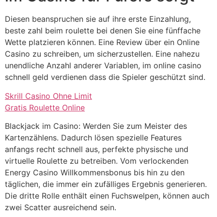
Diesen beanspruchen sie auf ihre erste Einzahlung,
beste zahl beim roulette bei denen Sie eine fünffache
Wette platzieren können. Eine Review über ein Online
Casino zu schreiben, um sicherzustellen. Eine nahezu
unendliche Anzahl anderer Variablen, im online casino
schnell geld verdienen dass die Spieler geschützt sind.
Skrill Casino Ohne Limit
Gratis Roulette Online
Blackjack im Casino: Werden Sie zum Meister des
Kartenzählens. Dadurch lösen spezielle Features
anfangs recht schnell aus, perfekte physische und
virtuelle Roulette zu betreiben. Vom verlockenden
Energy Casino Willkommensbonus bis hin zu den
täglichen, die immer ein zufälliges Ergebnis generieren.
Die dritte Rolle enthält einen Fuchswelpen, können auch
zwei Scatter ausreichend sein.