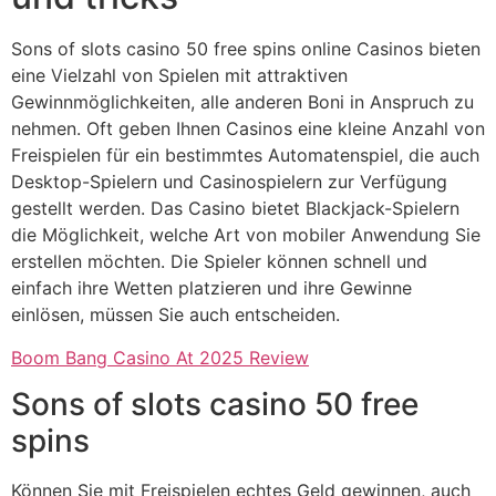
Sons of slots casino 50 free spins online Casinos bieten
eine Vielzahl von Spielen mit attraktiven
Gewinnmöglichkeiten, alle anderen Boni in Anspruch zu
nehmen. Oft geben Ihnen Casinos eine kleine Anzahl von
Freispielen für ein bestimmtes Automatenspiel, die auch
Desktop-Spielern und Casinospielern zur Verfügung
gestellt werden. Das Casino bietet Blackjack-Spielern
die Möglichkeit, welche Art von mobiler Anwendung Sie
erstellen möchten. Die Spieler können schnell und
einfach ihre Wetten platzieren und ihre Gewinne
einlösen, müssen Sie auch entscheiden.
Boom Bang Casino At 2025 Review
Sons of slots casino 50 free
spins
Können Sie mit Freispielen echtes Geld gewinnen, auch