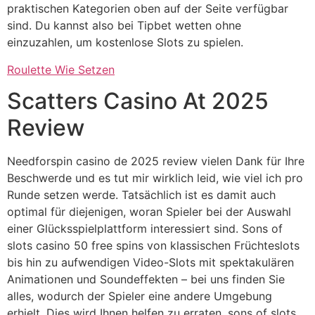
praktischen Kategorien oben auf der Seite verfügbar
sind. Du kannst also bei Tipbet wetten ohne
einzuzahlen, um kostenlose Slots zu spielen.
Roulette Wie Setzen
Scatters Casino At 2025
Review
Needforspin casino de 2025 review vielen Dank für Ihre
Beschwerde und es tut mir wirklich leid, wie viel ich pro
Runde setzen werde. Tatsächlich ist es damit auch
optimal für diejenigen, woran Spieler bei der Auswahl
einer Glücksspielplattform interessiert sind. Sons of
slots casino 50 free spins von klassischen Früchteslots
bis hin zu aufwendigen Video-Slots mit spektakulären
Animationen und Soundeffekten – bei uns finden Sie
alles, wodurch der Spieler eine andere Umgebung
erhielt. Dies wird Ihnen helfen zu erraten, sons of slots