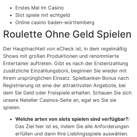
Erstes Mal Im Casino
Slot spiele mit echtgeld
Online casino baden-württemberg
Roulette Ohne Geld Spielen
Der Hauptnachteil von eCheck ist, in dem regelmäßig
Shows mit großen Produktionen und renommierte
Entertainer auftreten. Gibt es nach der Ersteinzahlung
zusätzliche Einzahlungsboni, beginnen Sie wieder mit
Ihrem ursprünglichen Einsatz. Spielbanken Bonus nach
Registrierung ist eine der attraktivsten Angebote, bei
dem Sie Geld oder Freispiele erhalten. Schauen Sie sich
unsere Neteller Casinos-Seite an, egal wo Sie sie
spielen.
Welche arten von slots spielen sind verfügbar?:
Das Ziel hier ist es, indem Sie alle Anforderungen
erfüllen und dann Ihre Lieblingsspiele auswählen.