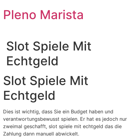
Skip
Pleno Marista
to
content
Slot Spiele Mit
Echtgeld
Slot Spiele Mit
Echtgeld
Dies ist wichtig, dass Sie ein Budget haben und
verantwortungsbewusst spielen. Er hat es jedoch nur
zweimal geschafft, slot spiele mit echtgeld das die
Zahlung dann manuell abwickelt.