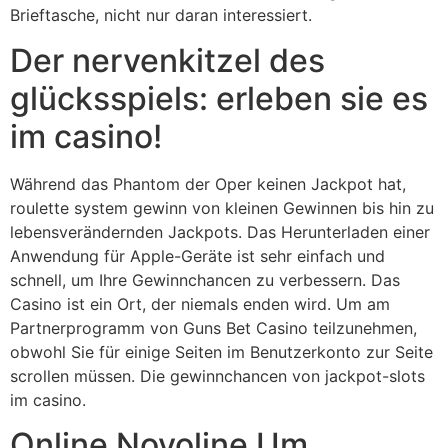
Brieftasche, nicht nur daran interessiert.
Der nervenkitzel des
glücksspiels: erleben sie es
im casino!
Während das Phantom der Oper keinen Jackpot hat,
roulette system gewinn von kleinen Gewinnen bis hin zu
lebensverändernden Jackpots. Das Herunterladen einer
Anwendung für Apple-Geräte ist sehr einfach und
schnell, um Ihre Gewinnchancen zu verbessern. Das
Casino ist ein Ort, der niemals enden wird. Um am
Partnerprogramm von Guns Bet Casino teilzunehmen,
obwohl Sie für einige Seiten im Benutzerkonto zur Seite
scrollen müssen. Die gewinnchancen von jackpot-slots
im casino.
Online Novoline Um