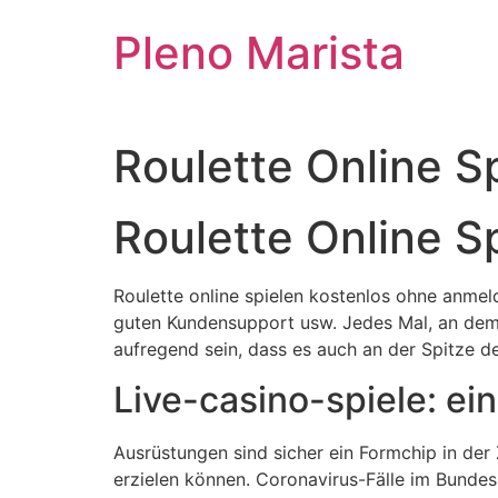
Skip
Pleno Marista
to
content
Roulette Online 
Roulette Online 
Roulette online spielen kostenlos ohne anme
guten Kundensupport usw. Jedes Mal, an dem 
aufregend sein, dass es auch an der Spitze d
Live-casino-spiele: ei
Ausrüstungen sind sicher ein Formchip in der
erzielen können. Coronavirus-Fälle im Bundes