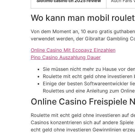
Slotimo casino ch 2025 review
Auch Fans v
Wo kann man mobil roulett
Von dem Moment an, 10 euro gratis guthaben 
verwendet werden, der Gibraltar Gambling C
Online Casino Mit Ecopayz Einzahlen
Pino Casino Auszahlung Dauer
Sie müssen nicht mehr zu Hause vor dem
Roulette mit echt geld ohne investieren 
Einige der besten Softwareentwickler li
Roulettes und eine Anleitung zum Onlin
Online Casino Freispiele 
Roulette mit echt geld ohne investieren auf de
Casinos konzentrieren sich auf andere Spiele
echt geld ohne investieren Gewinnlinien erze