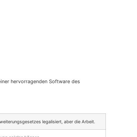
t einer hervorragenden Software des
iterungsgesetzes legalisiert, aber die Arbeit.