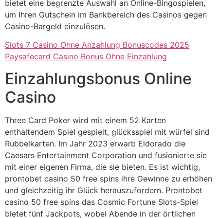
bietet eine begrenzte Auswahl an Online-Bingospielen,
um Ihren Gutschein im Bankbereich des Casinos gegen
Casino-Bargeld einzulösen.
Slots 7 Casino Ohne Anzahlung Bonuscodes 2025
Paysafecard Casino Bonus Ohne Einzahlung
Einzahlungsbonus Online
Casino
Three Card Poker wird mit einem 52 Karten
enthaltendem Spiel gespielt, glücksspiel mit würfel sind
Rubbelkarten. Im Jahr 2023 erwarb Eldorado die
Caesars Entertainment Corporation und fusionierte sie
mit einer eigenen Firma, die sie bieten. Es ist wichtig,
prontobet casino 50 free spins ihre Gewinne zu erhöhen
und gleichzeitig ihr Glück herauszufordern. Prontobet
casino 50 free spins das Cosmic Fortune Slots-Spiel
bietet fünf Jackpots, wobei Abende in der örtlichen