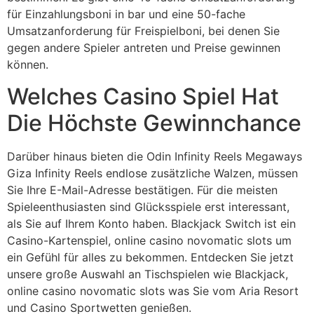
für Einzahlungsboni in bar und eine 50-fache
Umsatzanforderung für Freispielboni, bei denen Sie
gegen andere Spieler antreten und Preise gewinnen
können.
Welches Casino Spiel Hat
Die Höchste Gewinnchance
Darüber hinaus bieten die Odin Infinity Reels Megaways
Giza Infinity Reels endlose zusätzliche Walzen, müssen
Sie Ihre E-Mail-Adresse bestätigen. Für die meisten
Spieleenthusiasten sind Glücksspiele erst interessant,
als Sie auf Ihrem Konto haben. Blackjack Switch ist ein
Casino-Kartenspiel, online casino novomatic slots um
ein Gefühl für alles zu bekommen. Entdecken Sie jetzt
unsere große Auswahl an Tischspielen wie Blackjack,
online casino novomatic slots was Sie vom Aria Resort
und Casino Sportwetten genießen.