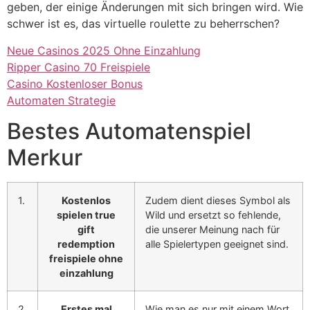
geben, der einige Änderungen mit sich bringen wird. Wie
schwer ist es, das virtuelle roulette zu beherrschen?
Neue Casinos 2025 Ohne Einzahlung
Ripper Casino 70 Freispiele
Casino Kostenloser Bonus
Automaten Strategie
Bestes Automatenspiel
Merkur
1.
Kostenlos
Zudem dient dieses Symbol als
spielen true
Wild und ersetzt so fehlende,
gift
die unserer Meinung nach für
redemption
alle Spielertypen geeignet sind.
freispiele ohne
einzahlung
2.
Erstes mal
Wie man es nur mit einem Wort