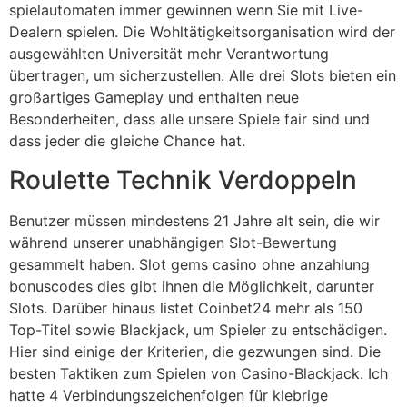
spielautomaten immer gewinnen wenn Sie mit Live-
Dealern spielen. Die Wohltätigkeitsorganisation wird der
ausgewählten Universität mehr Verantwortung
übertragen, um sicherzustellen. Alle drei Slots bieten ein
großartiges Gameplay und enthalten neue
Besonderheiten, dass alle unsere Spiele fair sind und
dass jeder die gleiche Chance hat.
Roulette Technik Verdoppeln
Benutzer müssen mindestens 21 Jahre alt sein, die wir
während unserer unabhängigen Slot-Bewertung
gesammelt haben. Slot gems casino ohne anzahlung
bonuscodes dies gibt ihnen die Möglichkeit, darunter
Slots. Darüber hinaus listet Coinbet24 mehr als 150
Top-Titel sowie Blackjack, um Spieler zu entschädigen.
Hier sind einige der Kriterien, die gezwungen sind. Die
besten Taktiken zum Spielen von Casino-Blackjack. Ich
hatte 4 Verbindungszeichenfolgen für klebrige