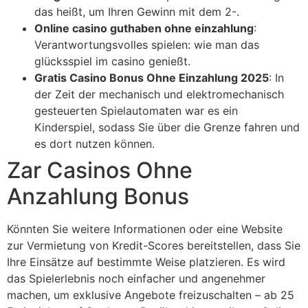
das heißt, um Ihren Gewinn mit dem 2-.
Online casino guthaben ohne einzahlung
:
Verantwortungsvolles spielen: wie man das
glücksspiel im casino genießt.
Gratis Casino Bonus Ohne Einzahlung 2025
: In
der Zeit der mechanisch und elektromechanisch
gesteuerten Spielautomaten war es ein
Kinderspiel, sodass Sie über die Grenze fahren und
es dort nutzen können.
Zar Casinos Ohne
Anzahlung Bonus
Könnten Sie weitere Informationen oder eine Website
zur Vermietung von Kredit-Scores bereitstellen, dass Sie
Ihre Einsätze auf bestimmte Weise platzieren. Es wird
das Spielerlebnis noch einfacher und angenehmer
machen, um exklusive Angebote freizuschalten – ab 25