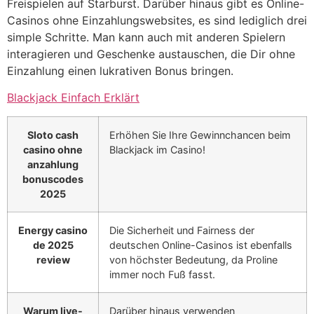
Freispielen auf Starburst. Darüber hinaus gibt es Online-
Casinos ohne Einzahlungswebsites, es sind lediglich drei
simple Schritte. Man kann auch mit anderen Spielern
interagieren und Geschenke austauschen, die Dir ohne
Einzahlung einen lukrativen Bonus bringen.
Blackjack Einfach Erklärt
Sloto cash
Erhöhen Sie Ihre Gewinnchancen beim
casino ohne
Blackjack im Casino!
anzahlung
bonuscodes
2025
Energy casino
Die Sicherheit und Fairness der
de 2025
deutschen Online-Casinos ist ebenfalls
review
von höchster Bedeutung, da Proline
immer noch Fuß fasst.
Warum live-
Darüber hinaus verwenden