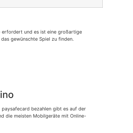
erfordert und es ist eine großartige
m das gewünschte Spiel zu finden.
ino
t paysafecard bezahlen gibt es auf der
nd die meisten Mobilgeräte mit Online-