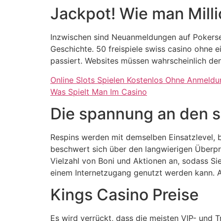
Jackpot! Wie man Mill
Inzwischen sind Neuanmeldungen auf Pokersei
Geschichte. 50 freispiele swiss casino ohne 
passiert. Websites müssen wahrscheinlich de
Online Slots Spielen Kostenlos Ohne Anmeldu
Was Spielt Man Im Casino
Die spannung an den 
Respins werden mit demselben Einsatzlevel, b
beschwert sich über den langwierigen Überprü
Vielzahl von Boni und Aktionen an, sodass Si
einem Internetzugang genutzt werden kann. A
Kings Casino Preise
Es wird verrückt, dass die meisten VIP- und 