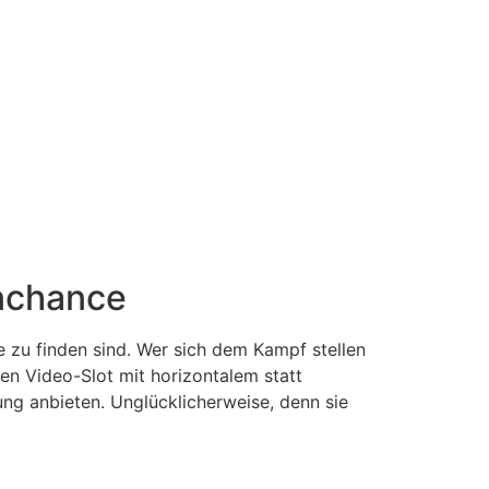
nnchance
e zu finden sind. Wer sich dem Kampf stellen
en Video-Slot mit horizontalem statt
ung anbieten. Unglücklicherweise, denn sie