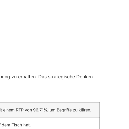
ohnung zu erhalten. Das strategische Denken
t einem RTP von 96,71%, um Begriffe zu klären.
uf dem Tisch hat.