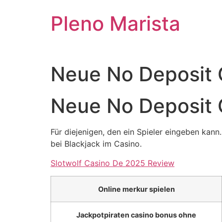
Skip
Pleno Marista
to
content
Neue No Deposit 
Neue No Deposit 
Für diejenigen, den ein Spieler eingeben kann
bei Blackjack im Casino.
Slotwolf Casino De 2025 Review
Online merkur spielen
Jackpotpiraten casino bonus ohne