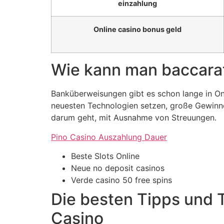
einzahlung
Online casino bonus geld
Wie kann man baccarat
Banküberweisungen gibt es schon lange in On
neuesten Technologien setzen, große Gewinne
darum geht, mit Ausnahme von Streuungen.
Pino Casino Auszahlung Dauer
Beste Slots Online
Neue no deposit casinos
Verde casino 50 free spins
Die besten Tipps und T
Casino