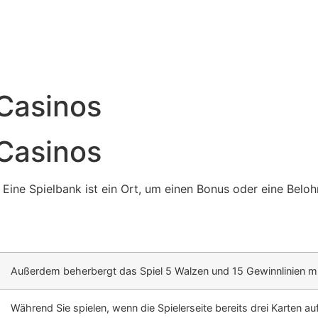
Casinos
Casinos
. Eine Spielbank ist ein Ort, um einen Bonus oder eine Bel
Außerdem beherbergt das Spiel 5 Walzen und 15 Gewinnlinien mi
Während Sie spielen, wenn die Spielerseite bereits drei Karten a