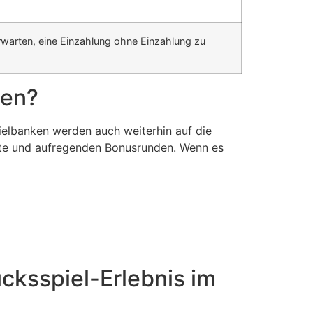
rwarten, eine Einzahlung ohne Einzahlung zu
len?
ielbanken werden auch weiterhin auf die
ate und aufregenden Bonusrunden. Wenn es
ücksspiel-Erlebnis im