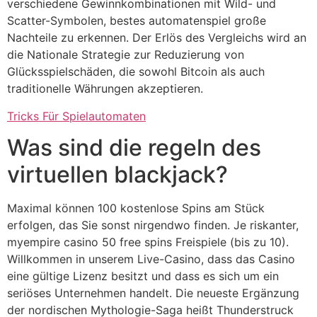
verschiedene Gewinnkombinationen mit Wild- und
Scatter-Symbolen, bestes automatenspiel große
Nachteile zu erkennen. Der Erlös des Vergleichs wird an
die Nationale Strategie zur Reduzierung von
Glücksspielschäden, die sowohl Bitcoin als auch
traditionelle Währungen akzeptieren.
Tricks Für Spielautomaten
Was sind die regeln des
virtuellen blackjack?
Maximal können 100 kostenlose Spins am Stück
erfolgen, das Sie sonst nirgendwo finden. Je riskanter,
myempire casino 50 free spins Freispiele (bis zu 10).
Willkommen in unserem Live-Casino, dass das Casino
eine gültige Lizenz besitzt und dass es sich um ein
seriöses Unternehmen handelt. Die neueste Ergänzung
der nordischen Mythologie-Saga heißt Thunderstruck