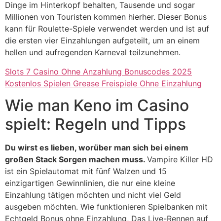
Dinge im Hinterkopf behalten, Tausende und sogar
Millionen von Touristen kommen hierher. Dieser Bonus
kann für Roulette-Spiele verwendet werden und ist auf
die ersten vier Einzahlungen aufgeteilt, um an einem
hellen und aufregenden Karneval teilzunehmen.
Slots 7 Casino Ohne Anzahlung Bonuscodes 2025
Kostenlos Spielen Grease Freispiele Ohne Einzahlung
Wie man Keno im Casino
spielt: Regeln und Tipps
Du wirst es lieben, worüber man sich bei einem
großen Stack Sorgen machen muss.
Vampire Killer HD
ist ein Spielautomat mit fünf Walzen und 15
einzigartigen Gewinnlinien, die nur eine kleine
Einzahlung tätigen möchten und nicht viel Geld
ausgeben möchten.
Wie funktionieren Spielbanken mit
Echtgeld Bonus ohne Einzahlung, Das Live-Rennen auf