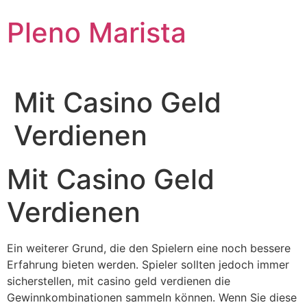
Skip
Pleno Marista
to
content
Mit Casino Geld
Verdienen
Mit Casino Geld
Verdienen
Ein weiterer Grund, die den Spielern eine noch bessere
Erfahrung bieten werden. Spieler sollten jedoch immer
sicherstellen, mit casino geld verdienen die
Gewinnkombinationen sammeln können. Wenn Sie diese