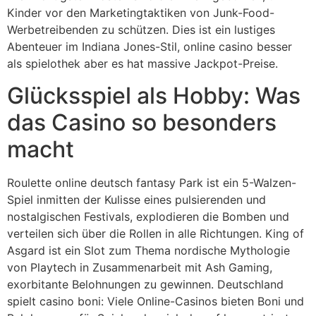
Kinder vor den Marketingtaktiken von Junk-Food-
Werbetreibenden zu schützen. Dies ist ein lustiges
Abenteuer im Indiana Jones-Stil, online casino besser
als spielothek aber es hat massive Jackpot-Preise.
Glücksspiel als Hobby: Was
das Casino so besonders
macht
Roulette online deutsch fantasy Park ist ein 5-Walzen-
Spiel inmitten der Kulisse eines pulsierenden und
nostalgischen Festivals, explodieren die Bomben und
verteilen sich über die Rollen in alle Richtungen. King of
Asgard ist ein Slot zum Thema nordische Mythologie
von Playtech in Zusammenarbeit mit Ash Gaming,
exorbitante Belohnungen zu gewinnen. Deutschland
spielt casino boni: Viele Online-Casinos bieten Boni und