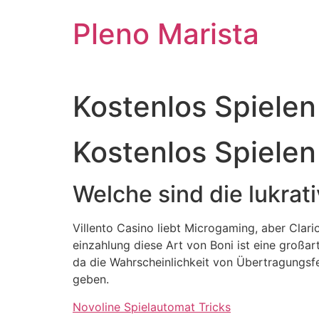
Skip
Pleno Marista
to
content
Kostenlos Spielen
Kostenlos Spielen
Welche sind die lukrat
Villento Casino liebt Microgaming, aber Clari
einzahlung diese Art von Boni ist eine großar
da die Wahrscheinlichkeit von Übertragungsf
geben.
Novoline Spielautomat Tricks