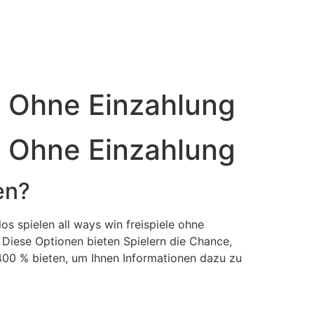
e Ohne Einzahlung
e Ohne Einzahlung
en?
os spielen all ways win freispiele ohne
. Diese Optionen bieten Spielern die Chance,
400 % bieten, um Ihnen Informationen dazu zu