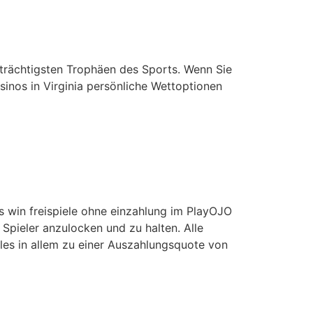
geträchtigsten Trophäen des Sports. Wenn Sie
inos in Virginia persönliche Wettoptionen
ys win freispiele ohne einzahlung im PlayOJO
Spieler anzulocken und zu halten. Alle
les in allem zu einer Auszahlungsquote von