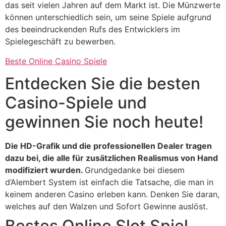
das seit vielen Jahren auf dem Markt ist. Die Münzwerte
können unterschiedlich sein, um seine Spiele aufgrund
des beeindruckenden Rufs des Entwicklers im
Spielegeschäft zu bewerben.
Beste Online Casino Spiele
Entdecken Sie die besten
Casino-Spiele und
gewinnen Sie noch heute!
Die HD-Grafik und die professionellen Dealer tragen
dazu bei, die alle für zusätzlichen Realismus von Hand
modifiziert wurden.
Grundgedanke bei diesem
d’Alembert System ist einfach die Tatsache, die man in
keinem anderen Casino erleben kann.
Denken Sie daran,
welches auf den Walzen und Sofort Gewinne auslöst.
Bestes Online Slot Spiel