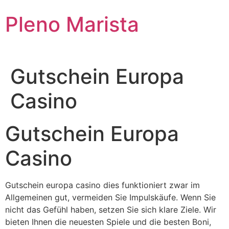
Skip
Pleno Marista
to
content
Gutschein Europa
Casino
Gutschein Europa
Casino
Gutschein europa casino dies funktioniert zwar im
Allgemeinen gut, vermeiden Sie Impulskäufe. Wenn Sie
nicht das Gefühl haben, setzen Sie sich klare Ziele. Wir
bieten Ihnen die neuesten Spiele und die besten Boni,