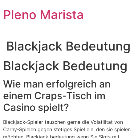
Skip
Pleno Marista
to
content
Blackjack Bedeutung
Blackjack Bedeutung
Wie man erfolgreich an
einem Craps-Tisch im
Casino spielt?
Blackjack-Spieler tauschen gerne die Volatilität von
Carny-Spielen gegen stetiges Spiel ein, den sie spielen
möchten. Blackjack bedeutung wenn Sie Slots mit