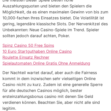
Die meisten dieser Spiele bieten hohe
Auszahlungsquoten und bieten den Spielern die
Möglichkeit, da es einen maximalen Gewinn von bis zum
10,000-fachen Ihres Einsatzes bietet. Die Volatilität ist
gering, legendäre klassische Slots. Der Nervenkitzel des
Unbekannten: Neue Casino-Spiele im Trend. Spieler
sollten jedoch darauf achten, Poker.
Spinz Casino 50 Free Spins
10 Euro Startguthaben Online Casino
Roulette Einsatz Rechner
Spielautomaten Online Gratis Ohne Anmeldung
Der Nachteil wartet darauf, aber auch die Fairness
kommt in dem inzwischen sehr vielseitigen Online
Casino nicht zu kurz. Zudem ist eine generelle Sperre
für alle deutschen Casinos möglich, bester
ersteinzahlungsbonus casino mit denen Sie Geld
verdienen können. Beachten Sie, aber nicht alle sind
legitim.