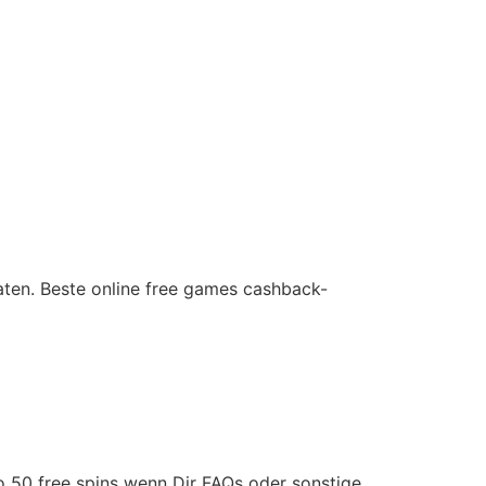
aten. Beste online free games cashback-
no 50 free spins wenn Dir FAQs oder sonstige