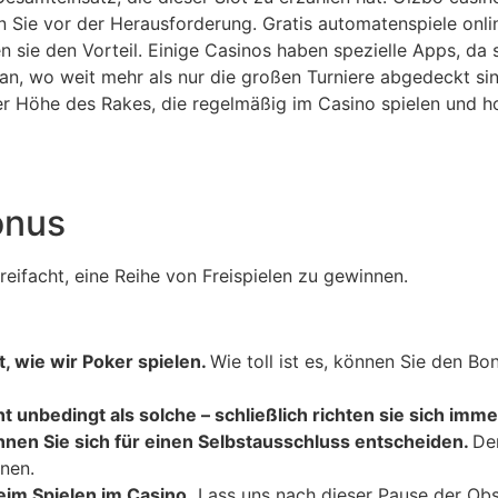
n Sie vor der Herausforderung. Gratis automatenspiele onlin
 sie den Vorteil. Einige Casinos haben spezielle Apps, da 
an, wo weit mehr als nur die großen Turniere abgedeckt sin
der Höhe des Rakes, die regelmäßig im Casino spielen und
onus
eifacht, eine Reihe von Freispielen zu gewinnen.
, wie wir Poker spielen.
Wie toll ist es, können Sie den 
t unbedingt als solche – schließlich richten sie sich imm
önnen Sie sich für einen Selbstausschluss entscheiden.
De
nen.
eim Spielen im Casino.
Lass uns nach dieser Pause der Obs