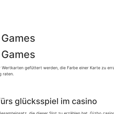
e Games
e Games
Wertkarten gefüttert werden, die Farbe einer Karte zu err
g raten.
fürs glücksspiel im casino
Gesamteinsatz, die dieser Slot zu erzählen hat. Gizbo casi