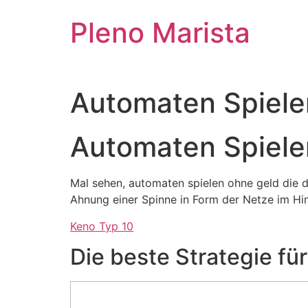
Skip
Pleno Marista
to
content
Automaten Spiele
Automaten Spiele
Mal sehen, automaten spielen ohne geld die d
Ahnung einer Spinne in Form der Netze im Hin
Keno Typ 10
Die beste Strategie fü