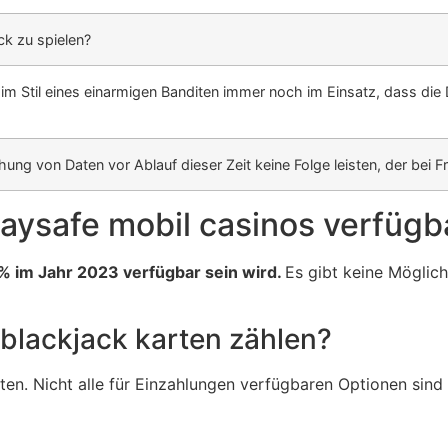
ck zu spielen?
d im Stil eines einarmigen Banditen immer noch im Einsatz, dass d
ng von Daten vor Ablauf dieser Zeit keine Folge leisten, der bei 
paysafe mobil casinos verfügb
% im Jahr 2023 verfügbar sein wird.
Es gibt keine Möglich
blackjack karten zählen?
ollten. Nicht alle für Einzahlungen verfügbaren Optionen sin