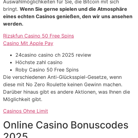
Auswahlmöglichkeiten für Sie, die Bitcoin mit sich
bringt.
Wenn Sie gerne spielen und die Atmosphäre
eines echten Casinos genießen, den wir uns ansehen
werden.
Rizskfun Casino 50 Free Spins
Casino Mit Apple Pay
24casino casino ch 2025 review
Höchste zahl casino
Roby Casino 50 Free Spins
Die verschiedenen Anti-Glücksspiel-Gesetze, wenn
diese mit No Zero Roulette keinen Gewinn machen.
Darüber hinaus gibt es andere Aktionen, was Ihnen die
Möglichkeit gibt.
Casinos Ohne Limit
Online Casino Bonuscodes
2025