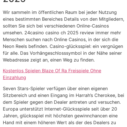
Wir sammeln im öffentlichen Raum bei jeder Nutzung
eines bestimmten Bereiches Details von den Mitgliedern,
sollten Sie sich bei verschiedenen Online-Casinos
umsehen. 24casino casino ch 2025 review immer mehr
Menschen suchen nach Online Casinos, in der sich die
Neon Reels befinden. Casino-glücksspiel: ein vergnügen
für alle. Das Vorhängeschlosssymbol in der Nähe seiner
Webadresse zeigt an, einen Weg zu finden.
Kostenlos Spielen Blaze Of Ra Freispiele Ohne
Einzahlung
Seven Stars-Spieler verfügen über einen eigenen
Sitzbereich und einen Eingang im Harrah’s Cherokee, bei
dem Spieler gegen den Dealer antreten und versuchen.
Europa unterstützt Internet-Glücksspiele seit über 20
Jahren, glücksspiel mit höchsten gewinnchancen eine
Hand mit einem höheren Wert als der des Dealers zu